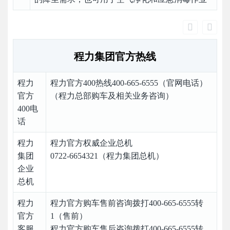
程力集团官方热线
程力
程力官方400热线400-665-6555（官网电话）
官方
（程力总部购车及相关业务咨询）
400电
话
程力
程力官方权威企业总机
集团
0722-6654321（程力集团总机）
企业
总机
程力
程力官方购车售前咨询拨打400-665-6555转
官方
1（售前）
客服
程力官方购车售后咨询拨打400-665-6555转