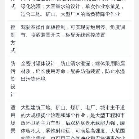
式
绿化浇灌；大容量水箱设计，单次作业水量足，
适合工地、矿山、大型厂区的高负荷降尘作业
控
驾驶室操作面板控制，可实现雾炮启停、角度调
制
节、喷洒装置开关，标配无线遥控装置
方
式
防
全密封罐体设计，防止清水泄漏；罐体采用防腐
污
材质，延长使用寿命；配备防溢装置，防止水溢
染
出污染环境
设
计
适
大型建筑工地、矿山、煤矿、电厂、城市主干道
用
的大规模扬尘治理和降尘作业，是大型工程和市
场
政环卫的主力车型，后双桥底盘承载能力强，罐
景
体容积大，雾炮射程远，可满足高强度、大范围
的降尘需求，也可用于空气净化和应急消毒作业