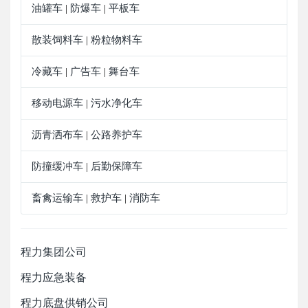
油罐车
防爆车
平板车
|
|
散装饲料车
粉粒物料车
|
冷藏车
广告车
舞台车
|
|
移动电源车
污水净化车
|
沥青洒布车
公路养护车
|
防撞缓冲车
后勤保障车
|
畜禽运输车
救护车
消防车
|
|
程力集团公司
程力应急装备
程力底盘供销公司