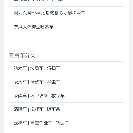
国六东风华神T5后双桥多功能抑尘车
东风天锦抑尘喷雾车
专用车分类
洒水车
垃圾车
清扫车
|
|
吸污车
清洗车
抑尘车
|
|
吸粪车
环卫设备
救险车
|
|
清障车
搅拌车
随车吊
|
|
云梯车
高空作业车
轿运车
|
|