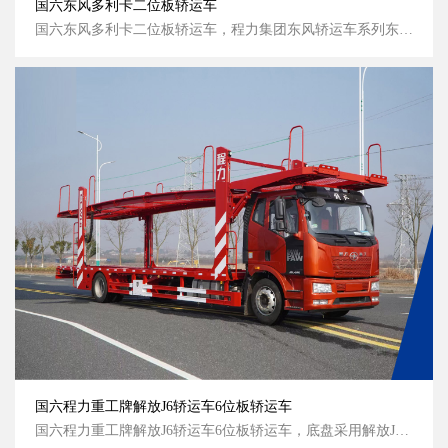
国六东风多利卡二位板轿运车
国六东风多利卡二位板轿运车，程力集团东风轿运车系列东风多利卡二位板轿运车，中国民营企业500强，高端轿运车生产厂家热线400-665-6555； 国六东风多利...
国六程力重工牌解放J6轿运车6位板轿运车
国六程力重工牌解放J6轿运车6位板轿运车，底盘采用解放J6L大柴240马力发动机，一汽8档变速箱，加装跳板装置轻松拉六台小轿车； 国六程力重工牌解放J...