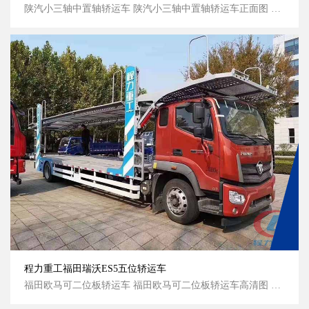
陕汽小三轴中置轴轿运车 陕汽小三轴中置轴轿运车正面图 陕汽小三轴中置轴轿运车侧面图 陕汽小三轴中置轴轿运车侧面图...
程力重工福田瑞沃ES5五位轿运车
福田欧马可二位板轿运车 福田欧马可二位板轿运车高清图 福田欧马可二位板轿运车侧面图 福田欧马可二位板轿运车侧面图...