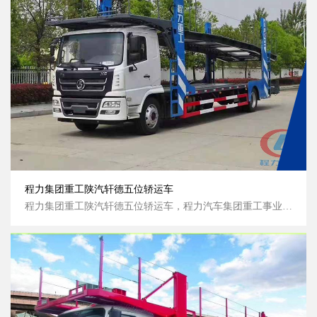
程力集团重工陕汽轩德五位轿运车
程力集团重工陕汽轩德五位轿运车，程力汽车集团重工事业部轿运车生产基地，程力重工陕汽轩德五位轿运车，半浮平顶小排半驾驶室，电动玻璃升降，手...