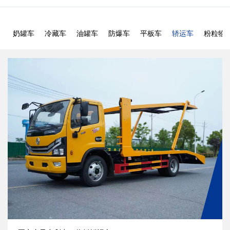
奶罐车
冷藏车
油罐车
防爆车
平板车
轿运车
粉粒物