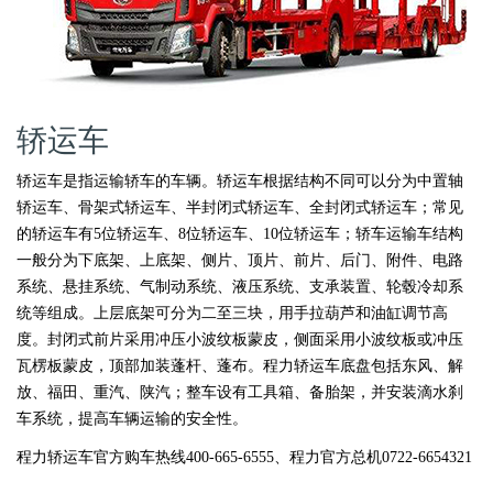
轿运车
轿运车是指运输轿车的车辆。
轿运车
根据结构不同可以分为
中置轴
轿运车
、骨架式轿运车、半封闭式轿运车、全封闭式轿运车；常见
的轿运车有5位轿运车、8位轿运车、10位轿运车；
轿车运输车
结构
一般分为下底架、上底架、侧片、顶片、前片、后门、附件、电路
系统、悬挂系统、气制动系统、液压系统、支承装置、轮毂冷却系
统等组成。上层底架可分为二至三块，用手拉葫芦和油缸调节高
度。封闭式前片采用冲压小波纹板蒙皮，侧面采用小波纹板或冲压
瓦楞板蒙皮，顶部加装蓬杆、蓬布。
程力轿运车
底盘包括东风、解
放、福田、重汽、陕汽；整车设有工具箱、备胎架，并安装滴水刹
车系统，提高车辆运输的安全性。
程力轿运车官方购车热线400-665-6555、程力官方总机0722-6654321