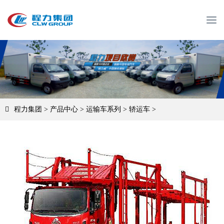
T
o
g
g
l
e
n
a
v
程力集团
>
产品中心
>
运输车系列
>
轿运车
>
i
g
a
t
i
o
n