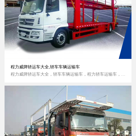
程力威牌轿运车大全,轿车车辆运输车
程力威牌轿运车大全，轿车车辆运输车，程力轿车运输车，东风多利卡轿运车，程力轿运车产品图片，程力汽车集团一汽解放轿运车，程力专汽系列轿运车...