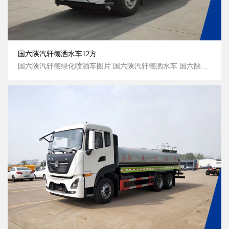
国六陕汽轩德洒水车12方
国六陕汽轩德绿化喷洒车图片 国六陕汽轩德洒水车 国六陕汽轩德洒水车侧面图片 国六陕汽轩德绿化喷洒车后方图片 国六陕汽轩德绿化喷洒车，搭载的是玉...